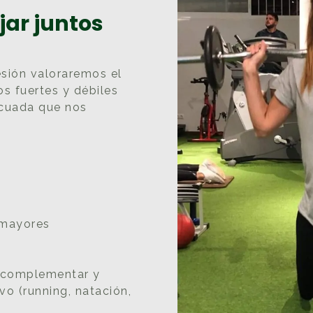
ar juntos
esión valoraremos el
s fuertes y débiles
ecuada que nos
 mayores
 complementar y
vo (running, natación,